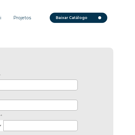
i
Projetos
Baixar Catálogo
*
r*