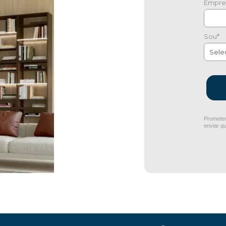
Empre
Sou*
Prometem
enviar q