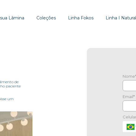
 sua Lâmina
Coleções
Linha Fokos
Linha I Natural
Nome
dimento de
lho paciente
Email*
pisse um
Celula