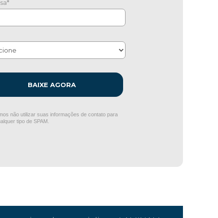
sa*
BAIXE AGORA
os não utilizar suas informações de contato para
ualquer tipo de SPAM.