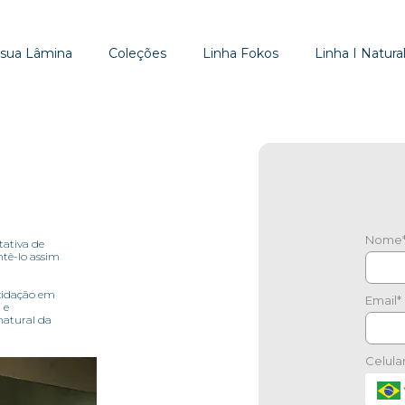
 sua Lâmina
Coleções
Linha Fokos
Linha I Natural
Nome
tativa de
ntê-lo assim
oxidação em
Email*
 e
natural da
Celula