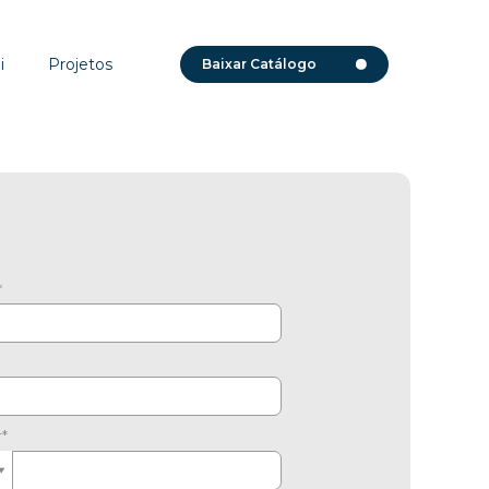
i
Projetos
Baixar Catálogo
*
r*