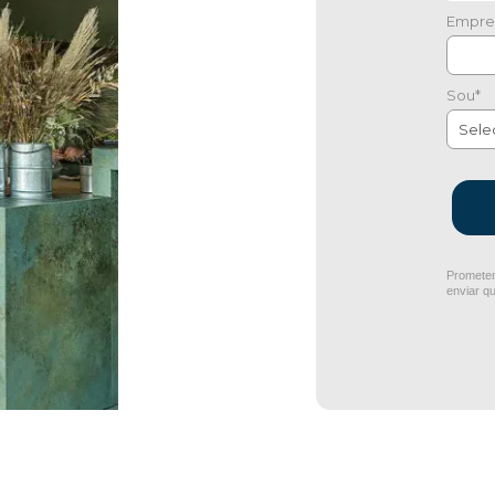
Empre
Sou*
Prometem
enviar q