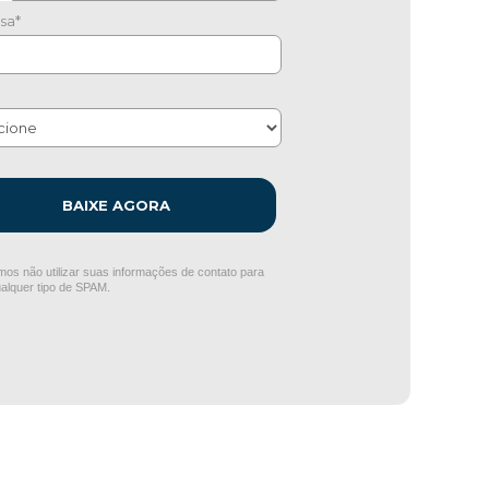
sa*
BAIXE AGORA
os não utilizar suas informações de contato para
ualquer tipo de SPAM.