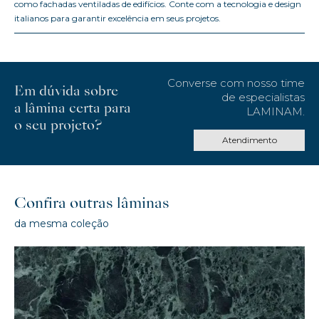
como fachadas ventiladas de edifícios. Conte com a tecnologia e design
italianos para garantir excelência em seus projetos.
Converse com nosso time
Em dúvida sobre
de especialistas
a lâmina certa para
LAMINAM.
o seu projeto?
Atendimento
Confira outras lâminas
da mesma coleção