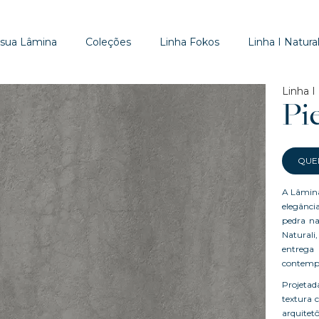
 sua Lâmina
Coleções
Linha Fokos
Linha I Natural
Linha I 
Pi
QUE
A Lâmina
elegânci
pedra na
Naturali
entrega 
contempo
Projetad
textura 
arquitetô