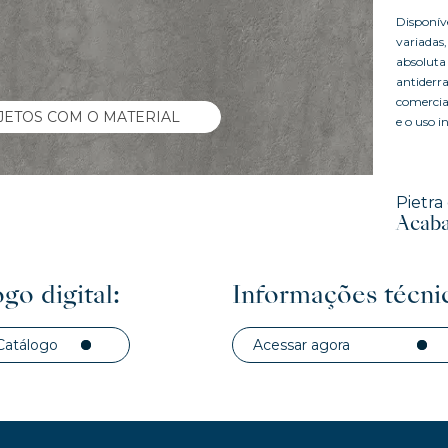
Disponí
variadas
absolut
antiderr
comercia
JETOS COM O MATERIAL
e o uso i
Pietra 
Acaba
go digital:
Informações técni
Catálogo
Acessar agora