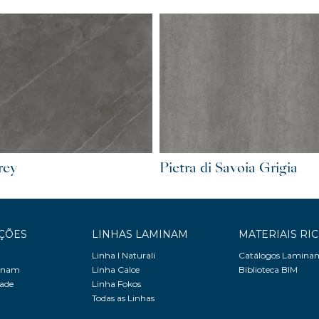
Pietra di Savoia Grigia
rey
ÇÕES
LINHAS LAMINAM
MATERIAIS RI
Linha I Naturali
Catálogos Lamina
minam
Linha Calce
Biblioteca BIM
dade
Linha Fokos
Todas as Linhas