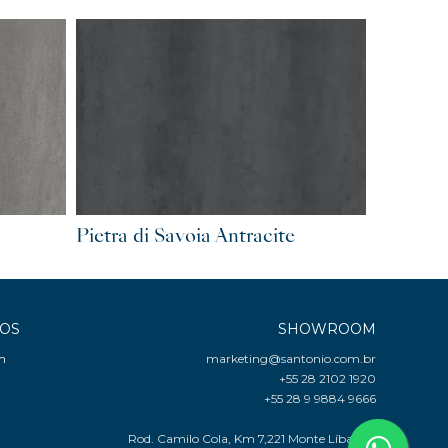
Pietra di Savoia Antracite
COS
SHOWROOM
m
marketing@santonio.com.br
+55 28 2102 1920
+55 28 9 9884 9666
Rod. Camilo Cola, Km 7,221 Monte Líbano -