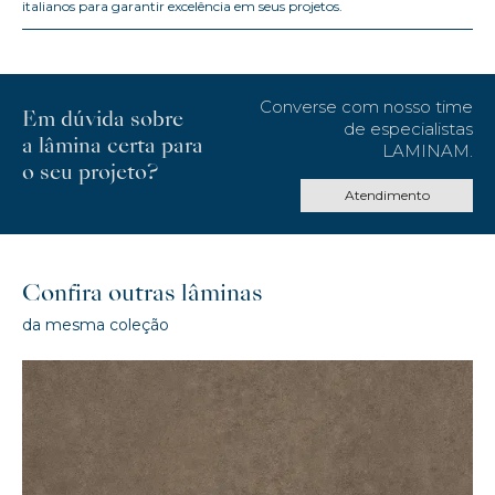
italianos para garantir excelência em seus projetos.
Converse com nosso time
Em dúvida sobre
de especialistas
a lâmina certa para
LAMINAM.
o seu projeto?
Atendimento
Confira outras lâminas
da mesma coleção