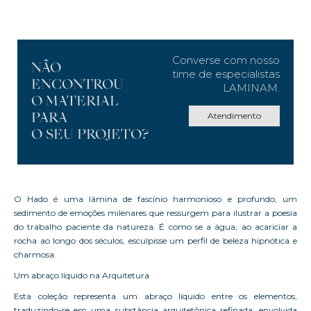
Converse com nosso
NÃO
time de especialistas
ENCONTROU
LAMINAM.
O MATERIAL
Atendimento
PARA
O SEU PROJETO?
O Hado é uma lâmina de fascínio harmonioso e profundo, um
sedimento de emoções milenares que ressurgem para ilustrar a poesia
do trabalho paciente da natureza. É como se a água, ao acariciar a
rocha ao longo dos séculos, esculpisse um perfil de beleza hipnótica e
charmosa.
Um abraço líquido na Arquitetura
Esta coleção representa um abraço líquido entre os elementos,
traduzindo-se em uma substância arquitetônica refinada, envolvida