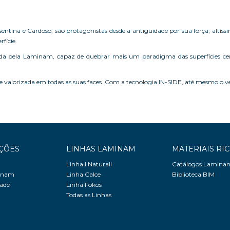
asentina e Cardoso, são protagonistas desde a antiguidade por sua força, altíss
rfície.
ida pela Laminam, capaz de quebrar mais um paradigma das superfícies cer
e valorizada em todas as suas faces. Com a tecnologia IN-SIDE, até mesmo o 
ÇÕES
LINHAS LAMINAM
MATERIAIS RI
Linha I Naturali
Catálogos Lamina
minam
Linha Calce
Biblioteca BIM
dade
Linha Fokos
Todas as Linhas