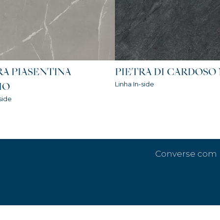
RA PIASENTINA
PIETRA DI CARDOSO
Linha In-side
IO
side
Converse com 