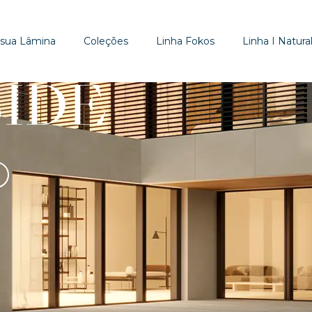
 sua Lâmina
Coleções
Linha Fokos
Linha I Natural
SIDE