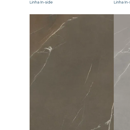
Linha In-side
Linha In-