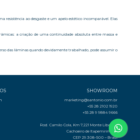
ima resistência ao desgaste e um apelo estético incomparável. Elas
âmicas: a criação de uma continuidade absoluta entre massa e
verso das lâminas quando devidamente trabalhado, pode assumir o
COS
SHOWROOM
m
marketing@santonio.com.br
+55 28 2102 1920
+55 28 9 9884 9666
Rod. Camilo Cola, Km 7,221 Monte Líbano -
Cachoeiro de Itapemirim, ES
CEP 29.308-500 – Brasil