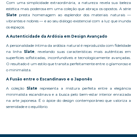
Com uma simplicidade extraordinária, a natureza revela sua beleza
estética mais poderosa em uma coleção que abraça os opostos. A série
Slate
presta homenagem ao esplendor dos materiais naturais —
vibrantes e nobres — e ao seu diálogo existencial com a luz que inunda
os espaços.
A Autenticidade da Ardósia em Design Avançado
A personalidade íntima da ardósia natural é reproduzida com fidelidade
na linha
Slate
, revelando suas características mais autênticas em
superfícies sofisticadas, inconfundíveis e tecnologicamente avançadas.
O resultado é um estilo que transita perfeitamente entre o glamoroso e
o minimalista.
A Fusão entre o Escandinavo e o Japonês
A coleção
Slate
representa a mistura perfeita entre a elegância
minimalista escandinava e a busca pelo bem-estar interior enraizada
na arte japonesa. É o ápice do design contemporâneo que valoriza a
serenidade e o equilíbrio.