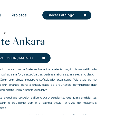
i
Projetos
Baixar Catálogo
late
ate Ankara
RO UM ORÇAMENTO
 Ultracompacta Slate Ankara é a materialização da versatilidade
 inspirada na força estética das pedras naturais para elevar o design
 Com um cinza neutro e sofisticado, esta superfície atua como
 em branco para a criatividade de arquitetos, permitindo que
eto conte uma história exclusiva.
kara destaca-se pelo realismo surpreendente, ideal para ambientes
cam o equilíbrio zen e a calma visual através de materiais
stas.