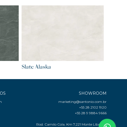
Slate Alaska
COS
SHOWROOM
m
marketing@santonio.com.br
+55 28 2102 1920
+55 28 9 9884 9666
Rod. Camilo Cola, Km 7,221 Monte Líbano -