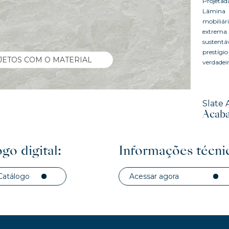
Projetad
Lâmina U
mobiliár
extrema
sustentáv
prestígi
JETOS COM O MATERIAL
verdadeir
Slate 
Acaba
go digital:
Informações técni
Catálogo
Acessar agora