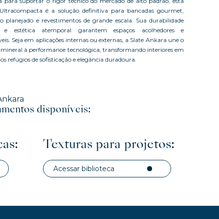
a para suportar o rigor técnico do mercado de alto padrão, esta
ltracompacta é a solução definitiva para bancadas gourmet,
io planejado e revestimentos de grande escala. Sua durabilidade
 e estética atemporal garantem espaços acolhedores e
eis. Seja em aplicações internas ou externas, a Slate Ankara une o
o mineral à performance tecnológica, transformando interiores em
os refúgios de sofisticação e elegância duradoura.
Ankara
mentos disponíveis:
cas:
Texturas para projetos:
Acessar biblioteca