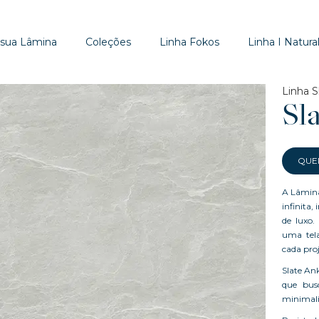
 sua Lâmina
Coleções
Linha Fokos
Linha I Natural
Linha S
Sl
QUE
A Lâmina
infinita,
de luxo.
uma tela
cada proj
Slate An
que bus
minimali