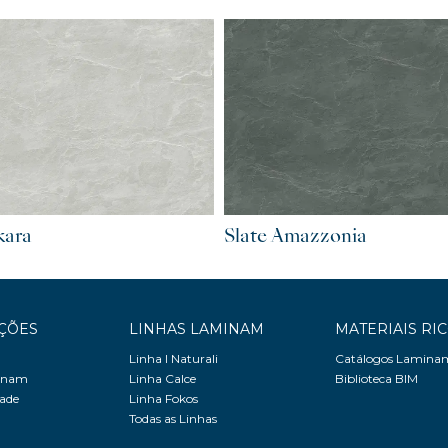
kara
Slate Amazzonia
ÇÕES
LINHAS LAMINAM
MATERIAIS RI
Linha I Naturali
Catálogos Lamina
minam
Linha Calce
Biblioteca BIM
dade
Linha Fokos
Todas as Linhas