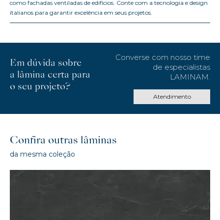
como fachadas ventiladas de edifícios. Conte com a tecnologia e design
italianos para garantir excelência em seus projetos.
Converse com nosso time
Em dúvida sobre
de especialistas
a lâmina certa para
LAMINAM.
o seu projeto?
Atendimento
Confira outras lâminas
da mesma coleção