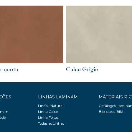
rracota
Calce Grigio
ÇÕES
LINHAS LAMINAM
MATERIAIS RI
Linha I Naturali
Catálogos Lamina
minam
Linha Calce
Biblioteca BIM
dade
Linha Fokos
Todas as Linhas