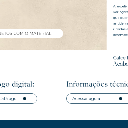
A excelê
variaçõe
qualquer
antiderr
úmidas e
JETOS COM O MATERIAL
desempenh
Calce 
Acaba
go digital:
Informações técni
Catálogo
Acessar agora