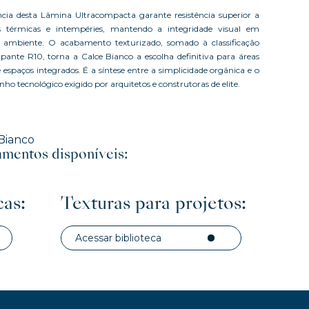
ncia desta Lâmina Ultracompacta garante resistência superior a
s térmicas e intempéries, mantendo a integridade visual em
 ambiente. O acabamento texturizado, somado à classificação
apante R10, torna a Calce Bianco a escolha definitiva para áreas
 espaços integrados. É a síntese entre a simplicidade orgânica e o
o tecnológico exigido por arquitetos e construtoras de elite.
Bianco
mentos disponíveis:
cas:
Texturas para projetos:
Acessar biblioteca