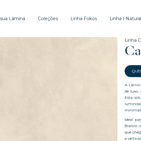
 sua Lâmina
Coleções
Linha Fokos
Linha I Natural
Linha C
Ca
QUE
A Lâmina
de luxo,
Esta sol
luminosi
minimal
Ideal pa
Bianco o
que cheg
e vertica