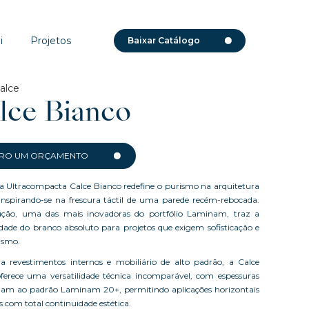
i
Projetos
Baixar Catálogo
alce
lce Bianco
RO UM ORÇAMENTO
 Ultracompacta Calce Bianco redefine o purismo na arquitetura
 inspirando-se na frescura táctil de uma parede recém-rebocada.
ução, uma das mais inovadoras do portfólio Laminam, traz a
dade do branco absoluto para projetos que exigem sofisticação e
ismo.
ra revestimentos internos e mobiliário de alto padrão, a Calce
ferece uma versatilidade técnica incomparável, com espessuras
am ao padrão Laminam 20+, permitindo aplicações horizontais
is com total continuidade estética.