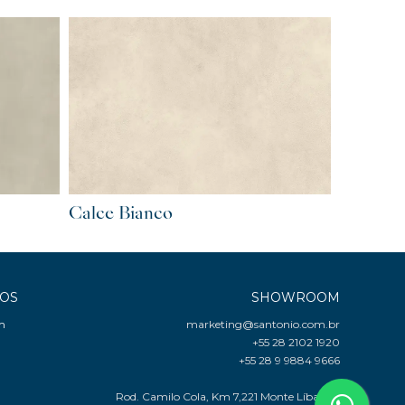
Calce Bianco
COS
SHOWROOM
m
marketing@santonio.com.br
+55 28 2102 1920
+55 28 9 9884 9666
Rod. Camilo Cola, Km 7,221 Monte Líbano -