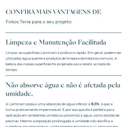
CONFIRA MAIS VANTAGENS DE
Fokos Terra para o seu projeto:
Limpeza e Manutenção Facilitada
Limpar as superfícies Laminam é prático e rápido. Em geral, podem ser
utilizadas água quente e produtos de limpeza domésticos comuns. A
beleza das nossas superfícies foi projetada para resistir ao teste do
tempo.
Não absorve água e não é afetada pela
umidade.
A Laminam possui uma absorção de água inferior a
0,1%
, o que a
torna praticamente impermeável. É por isso que ela é perfeita para
aplicação em ambientes úmidos ou próximos à água, como bordas de
piscinas. Mesmo a exposição prolongada à umidade não danifica a
superfície; por esse motivo, você também encontrará a Laminam em