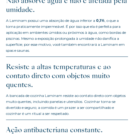
Não absorve água e não é afetada pela
umidade.
A Laminam possui uma absorção de água inferior a
0,1%
, o que a
torna praticamente impermeável. É por isso que ela é perfeita para
aplicação em ambientes úmidos ou próximos à água, como bordas de
piscinas. Mesmo a exposição prolongada à umidade não danifica a
superfície; por esse motivo, você também encontrará a Laminam em
spas e saunas.
Resiste a altas temperaturas e ao
contato direto com objetos muito
quentes.
A bancada de cozinha Laminam resiste ao contato direto com objetos
muito quentes, incluindo panelas e utensílios. Cozinhar torna-se
divertido e seguro; a comida é um prazer a ser compartilhado e
cozinhar é um ritual a ser respeitado.
Ação antibacteriana constante.