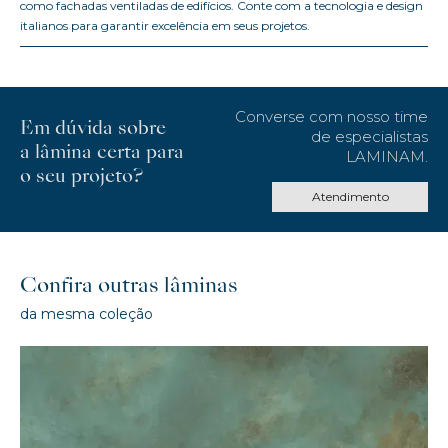
como fachadas ventiladas de edifícios. Conte com a tecnologia e design
italianos para garantir excelência em seus projetos.
Converse com nosso time
Em dúvida sobre
de especialistas
a lâmina certa para
LAMINAM.
o seu projeto?
Atendimento
Confira outras lâminas
da mesma coleção